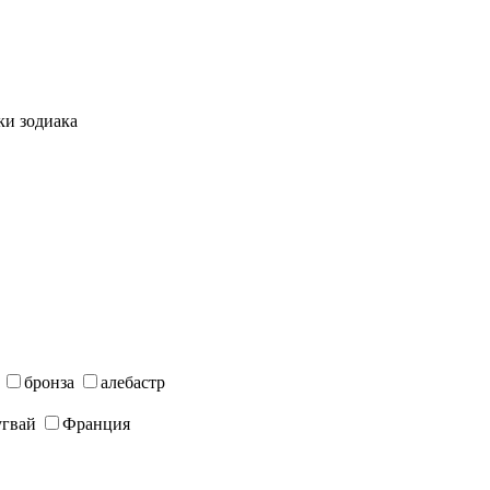
ки зодиака
бронза
алебастр
угвай
Франция