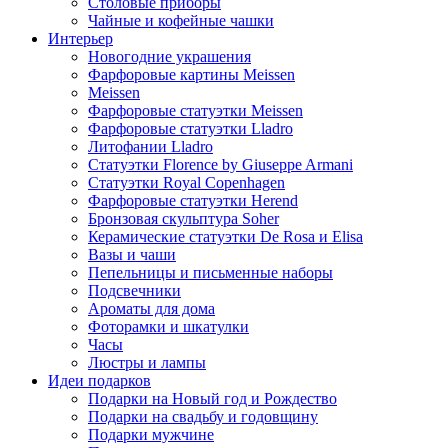
Столовые приборы
Чайные и кофейные чашки
Интерьер
Новогодние украшения
Фарфоровые картины Meissen
Meissen
Фарфоровые статуэтки Meissen
Фарфоровые статуэтки Lladro
Литофании Lladro
Статуэтки Florence by Giuseppe Armani
Статуэтки Royal Copenhagen
Фарфоровые статуэтки Herend
Бронзовая скульптура Soher
Керамические статуэтки De Rosa и Elisa
Вазы и чаши
Пепельницы и письменные наборы
Подсвечники
Ароматы для дома
Фоторамки и шкатулки
Часы
Люстры и лампы
Идеи подарков
Подарки на Новый год и Рождество
Подарки на свадьбу и годовщину
Подарки мужчине