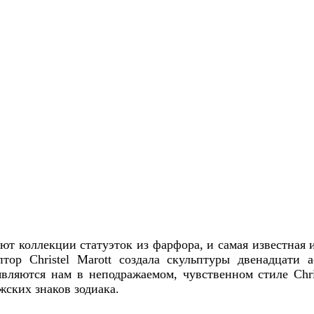
 коллекции статуэток из фарфора, и самая известная из
птор Christel Marott создала скульптуры двенадцати 
вляются нам в неподражаемом, чувственном стиле Chri
жских знаков зодиака.