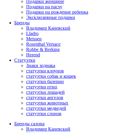
Подарки женщине
Подарки на пасху
Подарки на рождение ребенка
Эксклюзивные подарки
Бренды
Владимир Каневский
Lladro
Meissen
Rosenthal Versace
Robbe & Berking
Herend
Статуэтки
Знаки зодиака
статуэтки клоунов
статуэтки собак и кошек
статуэтки балерин
статуэтки птиц
статуэтки лошадей
статуэтки ангелов
статуэтки животных
статуэтки медведей
статуэтки слонов
Бренды салона
Владимир Каневский