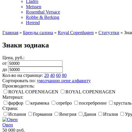
Lladro
Meissen
Rosenthal Versace
Robbe & Berking
Herend
Главная
»
Бренды салона
»
Royal Copenhagen
»
Статуэтки
»
Зна
Знаки зодиака
Цена, руб.:
от
до
Кол-во на странице:
20
40
60
80
Сортировать по:
умолчанию
цене
алфавиту
Производитель:
ROYAL COPENHAGEN
ROYAL COPENHAGEN
Материал:
фарфор
керамика
серебро
посеребрение
хрусталь
Страна:
Испания
Германия
Венгрия
Дания
Италия
Ур
Овен
50 000
руб.